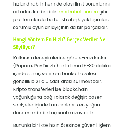
hızlandırabilir hem de olası limit sorunlarını
ortadan kaldırabilir.
merhabet casino
gibi
platformlarda bu tür stratejik yaklaşımlar,
sorumlu oyun anlayışının da bir parçasıdır.
Hangi Yöntem En Hızlı? Gerçek Veriler Ne
Söylüyor?
Kullanıcı deneyimlerine göre e-cüzdanlar
(Papara, PayFix vb.) ortalama 15-30 dakika
içinde sonuç verirken banka havalesi
genellikle 2 ila 6 saat arası sürmektedir.
Kripto transferleri ise blockchain
yoğunluğuna bağlı olarak değişir; bazen
saniyeler içinde tamamlanırken yoğun
dönemlerde birkaç saate uzayabilir.
Bununla birlikte hızın ötesinde güvenli işlem