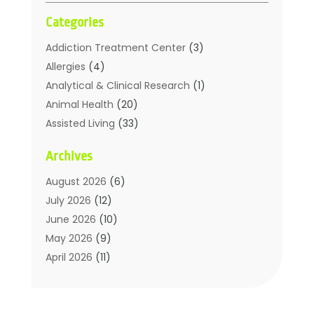
Categories
Addiction Treatment Center
(3)
Allergies
(4)
Analytical & Clinical Research
(1)
Animal Health
(20)
Assisted Living
(33)
Beauty
(2)
Archives
Beauty Spa
(7)
Breast Augmentation
(1)
August 2026
(6)
Career Counseling
(1)
July 2026
(12)
Chiropractic
(18)
June 2026
(10)
Chiropractor
(31)
May 2026
(9)
Cosmetic Surgery
(27)
April 2026
(11)
Counseling Services
(1)
March 2026
(8)
Counselor
(2)
February 2026
(15)
Day Spa
(4)
January 2026
(9)